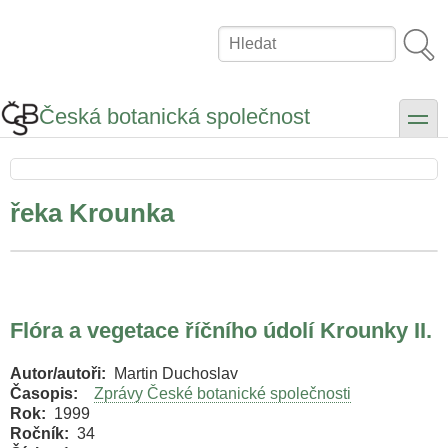
Přejít
k
Hledat
hlavnímu
obsahu
Česká botanická společnost
toggle
řeka Krounka
Flóra a vegetace říčního údolí Krounky II.
Autor/autoři
Martin Duchoslav
Časopis
Zprávy České botanické společnosti
Rok
1999
Ročník
34