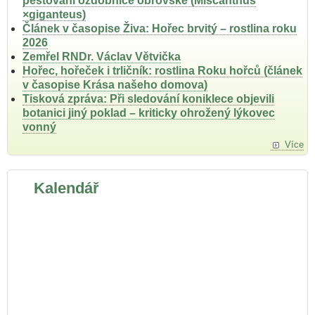
pěstování ozdobnice obrovské (Miscanthus
×giganteus)
Článek v časopise Živa: Hořec brvitý – rostlina roku
2026
Zemřel RNDr. Václav Větvička
Hořec, hořeček i trličník: rostlina Roku hořců (článek
v časopise Krása našeho domova)
Tisková zpráva: Při sledování koniklece objevili
botanici jiný poklad – kriticky ohrožený lýkovec
vonný
Více
Kalendář