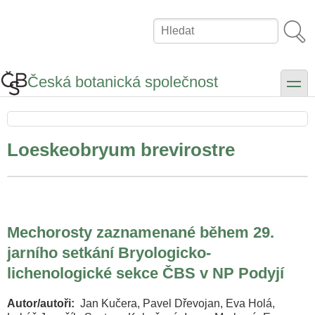
Přejít
k
Hledat
hlavnímu
obsahu
Česká botanická společnost
toggle
Loeskeobryum brevirostre
Mechorosty zaznamenané během 29.
jarního setkání Bryologicko-
lichenologické sekce ČBS v NP Podyjí
Autor/autoři
Jan Kučera, Pavel Dřevojan, Eva Holá,