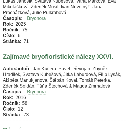
Lukáš Janošík, Svatava Kubešová, Ivana Marková, Eva
Mikulášková, Zdeněk Musil, Ivan Novotný†, Jana
Procházková, Julie Pulkrabová
Časopis
Bryonora
Rok
2025
Ročník
75
Číslo
6
Stránka
71
Zajímavé bryofloristické nálezy XXVI.
Autor/autoři
Jan Kučera, Pavel Dřevojan, Zbyněk
Hradílek, Svatava Kubešová, Jitka Laburdová, Filip Lysák,
Alžběta Manukjanová, Štěpán Koval, Tomáš Peterka,
Zdeněk Soldán, Táňa Štechová & Magda Zmrhalová
Časopis
Bryonora
Rok
2016
Ročník
58
Číslo
12
Stránka
73