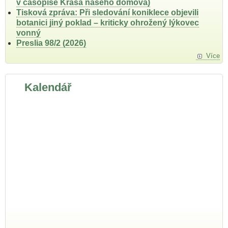
v časopise Krása našeho domova)
Tisková zpráva: Při sledování koniklece objevili
botanici jiný poklad – kriticky ohrožený lýkovec
vonný
Preslia 98/2 (2026)
Více
Kalendář