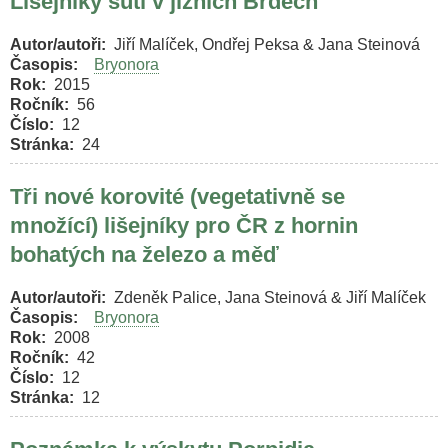
Lišejníky sutí v jižních Brdech
Autor/autoři
Jiří Malíček, Ondřej Peksa & Jana Steinová
Časopis
Bryonora
Rok
2015
Ročník
56
Číslo
12
Stránka
24
Tři nové korovité (vegetativně se
množící) lišejníky pro ČR z hornin
bohatých na železo a měď
Autor/autoři
Zdeněk Palice, Jana Steinová & Jiří Malíček
Časopis
Bryonora
Rok
2008
Ročník
42
Číslo
12
Stránka
12