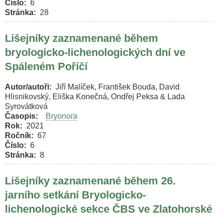
Číslo
6
Stránka
28
Lišejníky zaznamenané během
bryologicko-lichenologických dní ve
Spáleném Poříčí
Autor/autoři
Jiří Malíček, František Bouda, David
Hlisnikovský, Eliška Konečná, Ondřej Peksa & Lada
Syrovátková
Časopis
Bryonora
Rok
2021
Ročník
67
Číslo
6
Stránka
8
Lišejníky zaznamenané během 26.
jarního setkání Bryologicko-
lichenologické sekce ČBS ve Zlatohorské