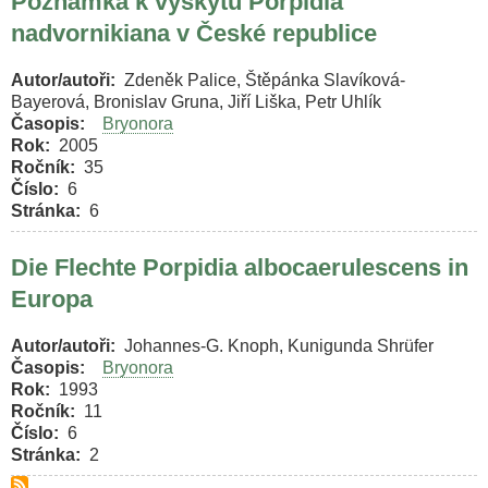
Poznámka k výskytu Porpidia
nadvornikiana v České republice
Autor/autoři
Zdeněk Palice, Štěpánka Slavíková-
Bayerová, Bronislav Gruna, Jiří Liška, Petr Uhlík
Časopis
Bryonora
Rok
2005
Ročník
35
Číslo
6
Stránka
6
Die Flechte Porpidia albocaerulescens in
Europa
Autor/autoři
Johannes-G. Knoph, Kunigunda Shrüfer
Časopis
Bryonora
Rok
1993
Ročník
11
Číslo
6
Stránka
2