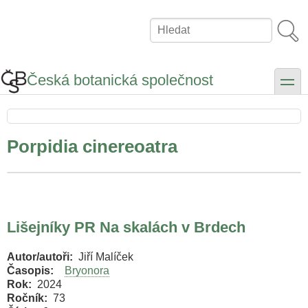
Přejít
k
Hledat
hlavnímu
obsahu
Česká botanická společnost
toggle
Porpidia cinereoatra
Lišejníky PR Na skalách v Brdech
Autor/autoři
Jiří Malíček
Časopis
Bryonora
Rok
2024
Ročník
73