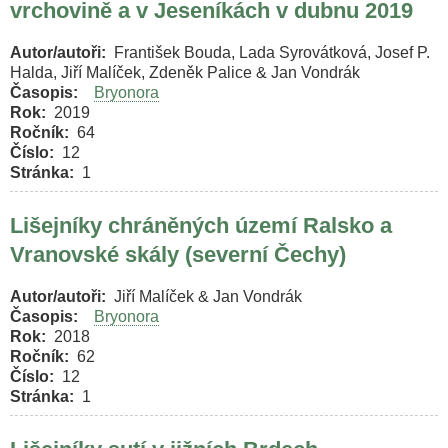
vrchovině a v Jeseníkách v dubnu 2019
Autor/autoři
František Bouda, Lada Syrovátková, Josef P.
Halda, Jiří Malíček, Zdeněk Palice & Jan Vondrák
Časopis
Bryonora
Rok
2019
Ročník
64
Číslo
12
Stránka
1
Lišejníky chráněných území Ralsko a
Vranovské skály (severní Čechy)
Autor/autoři
Jiří Malíček & Jan Vondrák
Časopis
Bryonora
Rok
2018
Ročník
62
Číslo
12
Stránka
1