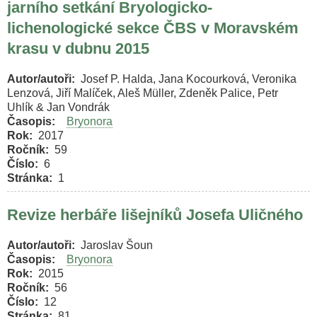
jarního setkání Bryologicko-
lichenologické sekce ČBS v Moravském
krasu v dubnu 2015
Autor/autoři
Josef P. Halda, Jana Kocourková, Veronika
Lenzová, Jiří Malíček, Aleš Müller, Zdeněk Palice, Petr
Uhlík & Jan Vondrák
Časopis
Bryonora
Rok
2017
Ročník
59
Číslo
6
Stránka
1
Revize herbáře lišejníků Josefa Uličného
Autor/autoři
Jaroslav Šoun
Časopis
Bryonora
Rok
2015
Ročník
56
Číslo
12
Stránka
81