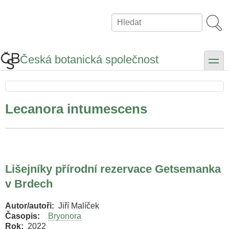
Přejít
k
Hledat
hlavnímu
obsahu
Česká botanická společnost
toggle
Lecanora intumescens
Lišejníky přírodní rezervace Getsemanka
v Brdech
Autor/autoři
Jiří Malíček
Časopis
Bryonora
Rok
2022