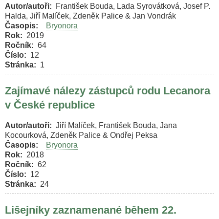
Autor/autoři
František Bouda, Lada Syrovátková, Josef P.
Halda, Jiří Malíček, Zdeněk Palice & Jan Vondrák
Časopis
Bryonora
Rok
2019
Ročník
64
Číslo
12
Stránka
1
Zajímavé nálezy zástupců rodu Lecanora
v České republice
Autor/autoři
Jiří Malíček, František Bouda, Jana
Kocourková, Zdeněk Palice & Ondřej Peksa
Časopis
Bryonora
Rok
2018
Ročník
62
Číslo
12
Stránka
24
Lišejníky zaznamenané během 22.