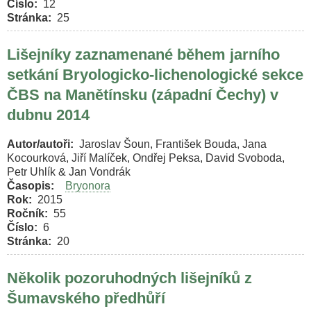
Číslo
12
Stránka
25
Lišejníky zaznamenané během jarního
setkání Bryologicko-lichenologické sekce
ČBS na Manětínsku (západní Čechy) v
dubnu 2014
Autor/autoři
Jaroslav Šoun, František Bouda, Jana
Kocourková, Jiří Malíček, Ondřej Peksa, David Svoboda,
Petr Uhlík & Jan Vondrák
Časopis
Bryonora
Rok
2015
Ročník
55
Číslo
6
Stránka
20
Několik pozoruhodných lišejníků z
Šumavského předhůří