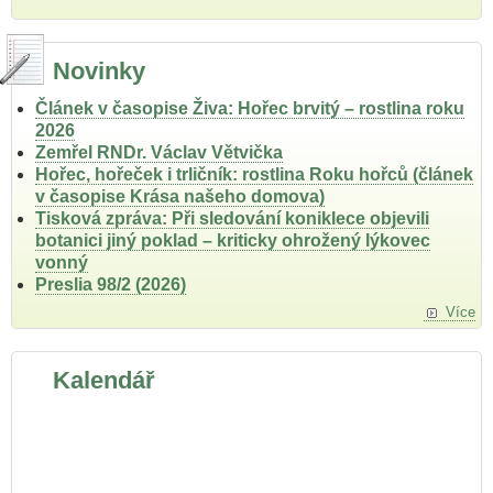
Novinky
Článek v časopise Živa: Hořec brvitý – rostlina roku
2026
Zemřel RNDr. Václav Větvička
Hořec, hořeček i trličník: rostlina Roku hořců (článek
v časopise Krása našeho domova)
Tisková zpráva: Při sledování koniklece objevili
botanici jiný poklad – kriticky ohrožený lýkovec
vonný
Preslia 98/2 (2026)
Více
Kalendář