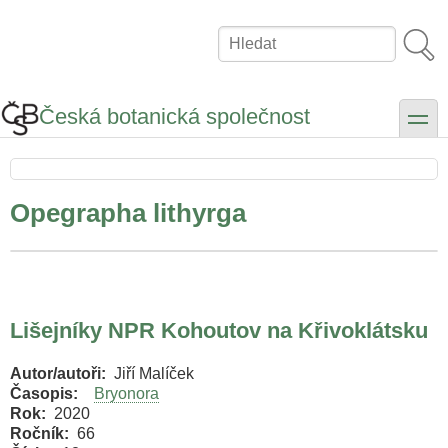
Přejít
k
Hledat
hlavnímu
obsahu
Česká botanická společnost
toggle
Opegrapha lithyrga
Lišejníky NPR Kohoutov na Křivoklátsku
Autor/autoři
Jiří Malíček
Časopis
Bryonora
Rok
2020
Ročník
66