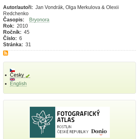
Autor/autoři
Jan Vondrák, Olga Merkulova & Olexii
Redchenko
Časopis
Bryonora
Rok
2010
Ročník
45
Číslo
6
Stránka
31
Česky
English