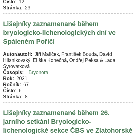
Číslo
12
Stránka
23
Lišejníky zaznamenané během
bryologicko-lichenologických dní ve
Spáleném Poříčí
Autor/autoři
Jiří Malíček, František Bouda, David
Hlisnikovský, Eliška Konečná, Ondřej Peksa & Lada
Syrovátková
Časopis
Bryonora
Rok
2021
Ročník
67
Číslo
6
Stránka
8
Lišejníky zaznamenané během 26.
jarního setkání Bryologicko-
lichenologické sekce ČBS ve Zlatohorské