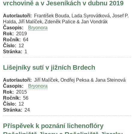
vrchovině a v Jeseníkách v dubnu 2019
Autor/autoři
František Bouda, Lada Syrovátková, Josef P.
Halda, Jiří Malíček, Zdeněk Palice & Jan Vondrák
Časopis
Bryonora
Rok
2019
Ročník
64
Číslo
12
Stránka
1
Lišejníky sutí v jižních Brdech
Autor/autoři
Jiří Malíček, Ondřej Peksa & Jana Steinová
Časopis
Bryonora
Rok
2015
Ročník
56
Číslo
12
Stránka
24
Příspěvek k poznání lichenoflóry