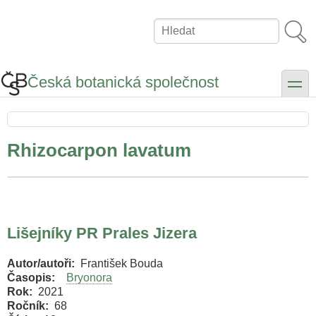
Přejít
k
Hledat
hlavnímu
obsahu
Česká botanická společnost
toggle
Rhizocarpon lavatum
Lišejníky PR Prales Jizera
Autor/autoři
František Bouda
Časopis
Bryonora
Rok
2021
Ročník
68