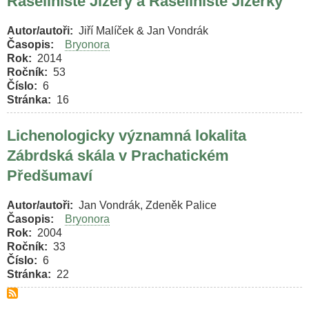
Rašeliniště Jizery a Rašeliniště Jizerky
Autor/autoři
Jiří Malíček & Jan Vondrák
Časopis
Bryonora
Rok
2014
Ročník
53
Číslo
6
Stránka
16
Lichenologicky významná lokalita
Zábrdská skála v Prachatickém
Předšumaví
Autor/autoři
Jan Vondrák, Zdeněk Palice
Časopis
Bryonora
Rok
2004
Ročník
33
Číslo
6
Stránka
22