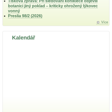
Tisková zpráva: Při sledování koniklece objevili
botanici jiný poklad – kriticky ohrožený lýkovec
vonný
Preslia 98/2 (2026)
Více
Kalendář