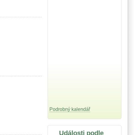
Podrobný kalendář
Události podle