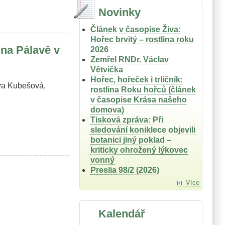
Novinky
Článek v časopise Živa:
Hořec brvitý – rostlina roku
na Pálavě v
2026
Zemřel RNDr. Václav
Větvička
Hořec, hořeček i trličník:
ava Kubešová,
rostlina Roku hořců (článek
v časopise Krása našeho
domova)
Tisková zpráva: Při
sledování koniklece objevili
botanici jiný poklad –
kriticky ohrožený lýkovec
vonný
Preslia 98/2 (2026)
Více
Kalendář