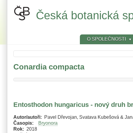
Přejít
k
Česká botanická sp
hlavnímu
obsahu
O SPOLEČNOSTI
Conardia compacta
Entosthodon hungaricus - nový druh br
Autor/autoři
Pavel Dřevojan, Svatava Kubešová & Ja
Časopis
Bryonora
Rok
2018