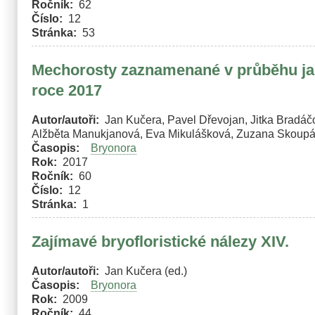
Ročník
62
Číslo
12
Stránka
53
Mechorosty zaznamenané v průběhu jar
roce 2017
Autor/autoři
Jan Kučera, Pavel Dřevojan, Jitka Bradáč
Alžběta Manukjanová, Eva Mikulášková, Zuzana Skoupá
Časopis
Bryonora
Rok
2017
Ročník
60
Číslo
12
Stránka
1
Zajímavé bryofloristické nálezy XIV.
Autor/autoři
Jan Kučera (ed.)
Časopis
Bryonora
Rok
2009
Ročník
44