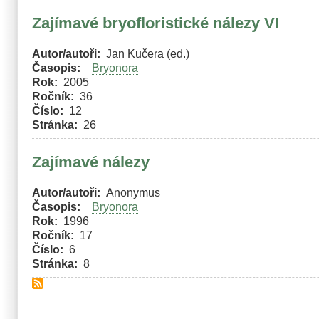
Zajímavé bryofloristické nálezy VI
Autor/autoři
Jan Kučera (ed.)
Časopis
Bryonora
Rok
2005
Ročník
36
Číslo
12
Stránka
26
Zajímavé nálezy
Autor/autoři
Anonymus
Časopis
Bryonora
Rok
1996
Ročník
17
Číslo
6
Stránka
8