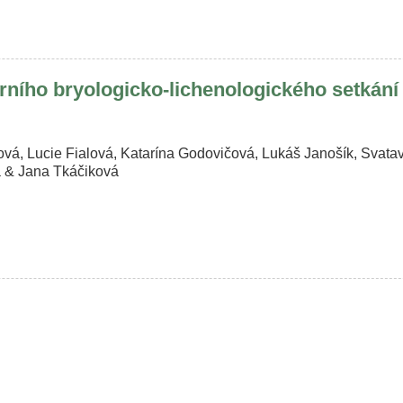
ního bryologicko-lichenologického setkání 
ová, Lucie Fialová, Katarína Godovičová, Lukáš Janošík, Svat
 & Jana Tkáčiková