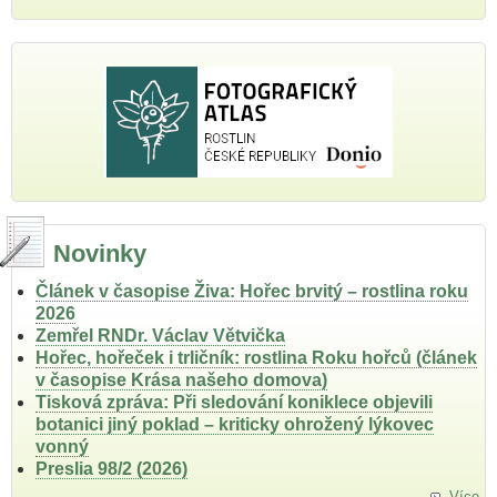
Novinky
Článek v časopise Živa: Hořec brvitý – rostlina roku
2026
Zemřel RNDr. Václav Větvička
Hořec, hořeček i trličník: rostlina Roku hořců (článek
v časopise Krása našeho domova)
Tisková zpráva: Při sledování koniklece objevili
botanici jiný poklad – kriticky ohrožený lýkovec
vonný
Preslia 98/2 (2026)
Více