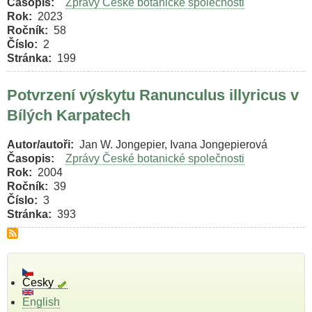
Časopis
Zprávy České botanické společnosti
Rok
2023
Ročník
58
Číslo
2
Stránka
199
Potvrzení výskytu Ranunculus illyricus v
Bílých Karpatech
Autor/autoři
Jan W. Jongepier, Ivana Jongepierová
Časopis
Zprávy České botanické společnosti
Rok
2004
Ročník
39
Číslo
3
Stránka
393
Česky
English