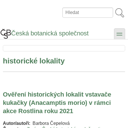
Přejít
k
Hledat
hlavnímu
obsahu
Česká botanická společnost
toggle
historické lokality
Ověření historických lokalit vstavače
kukačky (Anacamptis morio) v rámci
akce Rostlina roku 2021
Autor/autoři
Barbora Čepelová