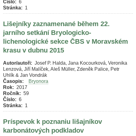
Číslo
6
Stránka
1
Lišejníky zaznamenané během 22.
jarního setkání Bryologicko-
lichenologické sekce ČBS v Moravském
krasu v dubnu 2015
Autor/autoři
Josef P. Halda, Jana Kocourková, Veronika
Lenzová, Jiří Malíček, Aleš Müller, Zdeněk Palice, Petr
Uhlík & Jan Vondrák
Časopis
Bryonora
Rok
2017
Ročník
59
Číslo
6
Stránka
1
Príspevok k poznaniu lišajníkov
karbonátových podkladov