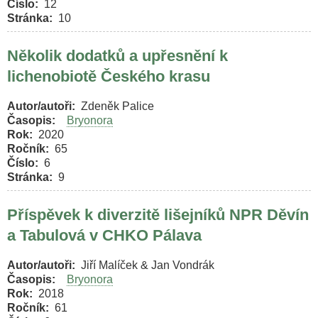
Číslo
12
Stránka
10
Několik dodatků a upřesnění k
lichenobiotě Českého krasu
Autor/autoři
Zdeněk Palice
Časopis
Bryonora
Rok
2020
Ročník
65
Číslo
6
Stránka
9
Příspěvek k diverzitě lišejníků NPR Děvín
a Tabulová v CHKO Pálava
Autor/autoři
Jiří Malíček & Jan Vondrák
Časopis
Bryonora
Rok
2018
Ročník
61