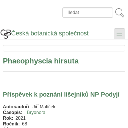
Přejít
k
Hledat
hlavnímu
obsahu
Česká botanická společnost
toggle
Phaeophyscia hirsuta
Příspěvek k poznání lišejníků NP Podyjí
Autor/autoři
Jiří Malíček
Časopis
Bryonora
Rok
2021
Ročník
68