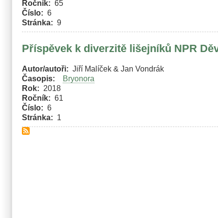
Ročník
65
Číslo
6
Stránka
9
Příspěvek k diverzitě lišejníků NPR Děv
Autor/autoři
Jiří Malíček & Jan Vondrák
Časopis
Bryonora
Rok
2018
Ročník
61
Číslo
6
Stránka
1