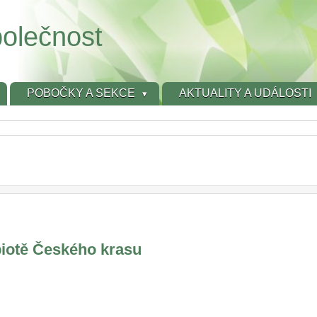
olečnost
POBOČKY A SEKCE
AKTUALITY A UDÁLOSTI
biotě Českého krasu