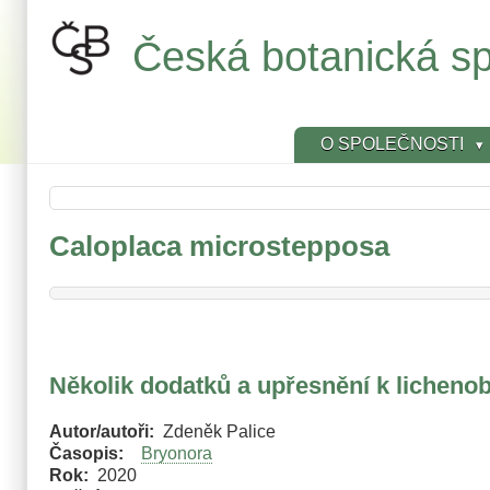
Přejít
k
Česká botanická sp
hlavnímu
obsahu
O SPOLEČNOSTI
Caloplaca microstepposa
Několik dodatků a upřesnění k licheno
Autor/autoři
Zdeněk Palice
Časopis
Bryonora
Rok
2020