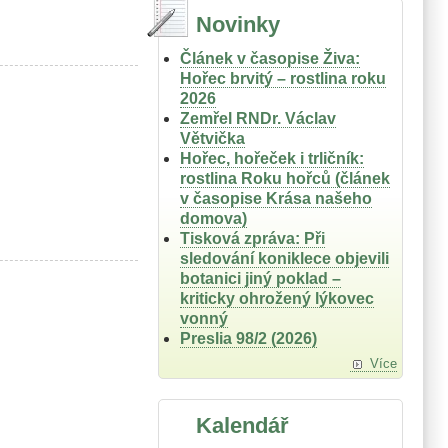
Novinky
Článek v časopise Živa:
Hořec brvitý – rostlina roku
2026
Zemřel RNDr. Václav
Větvička
Hořec, hořeček i trličník:
rostlina Roku hořců (článek
v časopise Krása našeho
domova)
Tisková zpráva: Při
sledování koniklece objevili
botanici jiný poklad –
kriticky ohrožený lýkovec
vonný
Preslia 98/2 (2026)
Více
Kalendář