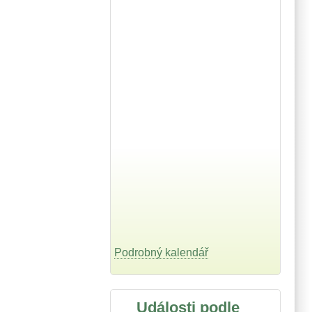
Podrobný kalendář
Události podle