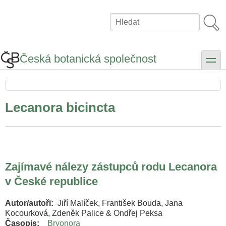
Přejít
k
Hledat
hlavnímu
obsahu
Česká botanická společnost
toggle
Lecanora bicincta
Zajímavé nálezy zástupců rodu Lecanora
v České republice
Autor/autoři
Jiří Malíček, František Bouda, Jana
Kocourková, Zdeněk Palice & Ondřej Peksa
Časopis
Bryonora