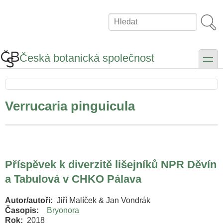
Přejít
k
Hledat
hlavnímu
obsahu
Česká botanická společnost
toggle
Verrucaria pinguicula
Příspěvek k diverzitě lišejníků NPR Děvín
a Tabulová v CHKO Pálava
Autor/autoři
Jiří Malíček & Jan Vondrák
Časopis
Bryonora
Rok
2018