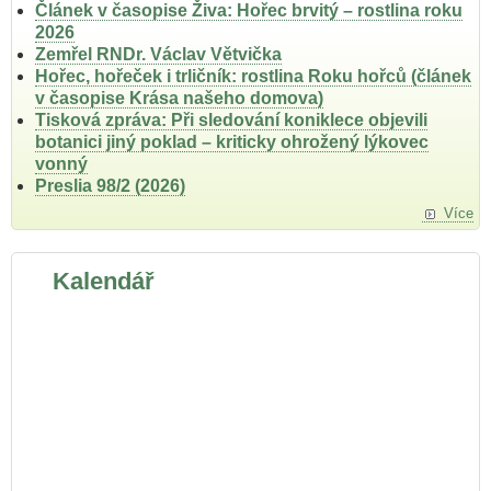
Článek v časopise Živa: Hořec brvitý – rostlina roku
2026
Zemřel RNDr. Václav Větvička
Hořec, hořeček i trličník: rostlina Roku hořců (článek
v časopise Krása našeho domova)
Tisková zpráva: Při sledování koniklece objevili
botanici jiný poklad – kriticky ohrožený lýkovec
vonný
Preslia 98/2 (2026)
Více
Kalendář