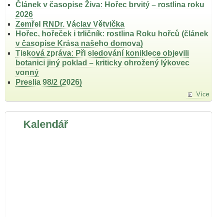
Článek v časopise Živa: Hořec brvitý – rostlina roku
2026
Zemřel RNDr. Václav Větvička
Hořec, hořeček i trličník: rostlina Roku hořců (článek
v časopise Krása našeho domova)
Tisková zpráva: Při sledování koniklece objevili
botanici jiný poklad – kriticky ohrožený lýkovec
vonný
Preslia 98/2 (2026)
Více
Kalendář