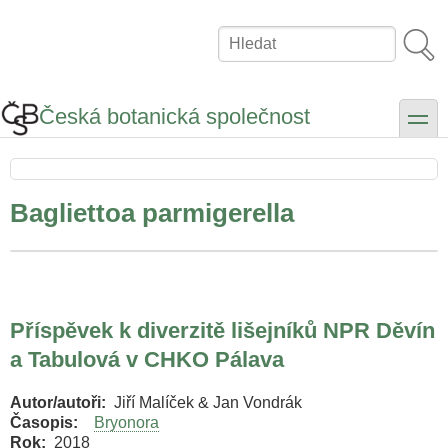
Přejít
k
Hledat
hlavnímu
obsahu
Česká botanická společnost
toggle
Bagliettoa parmigerella
Příspěvek k diverzitě lišejníků NPR Děvín
a Tabulová v CHKO Pálava
Autor/autoři
Jiří Malíček & Jan Vondrák
Časopis
Bryonora
Rok
2018