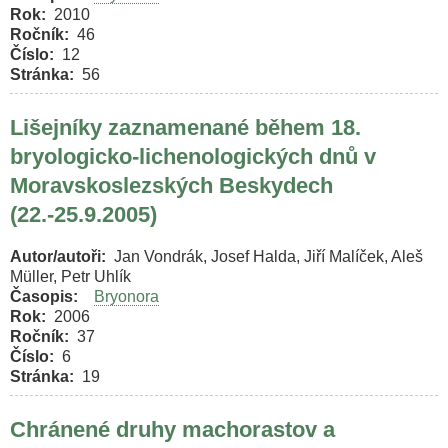
Rok
2010
Ročník
46
Číslo
12
Stránka
56
Lišejníky zaznamenané během 18.
bryologicko-lichenologických dnů v
Moravskoslezských Beskydech
(22.-25.9.2005)
Autor/autoři
Jan Vondrák, Josef Halda, Jiří Malíček, Aleš
Müller, Petr Uhlík
Časopis
Bryonora
Rok
2006
Ročník
37
Číslo
6
Stránka
19
Chránené druhy machorastov a