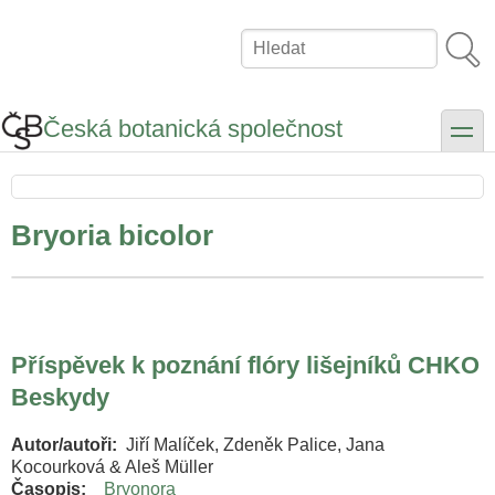
Přejít
k
Hledat
hlavnímu
obsahu
Česká botanická společnost
toggle
Bryoria bicolor
Příspěvek k poznání flóry lišejníků CHKO
Beskydy
Autor/autoři
Jiří Malíček, Zdeněk Palice, Jana
Kocourková & Aleš Müller
Časopis
Bryonora