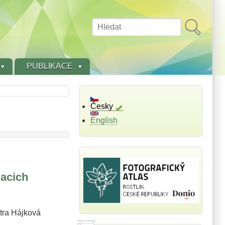
Hledat
PUBLIKACE
Česky
English
iacich
etra Hájková