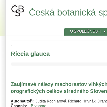
Přejít
k
Česká botanická sp
hlavnímu
obsahu
O SPOLEČNOSTI
Riccia glauca
Zaujímavé nálezy machorastov vlhkých 
orografických celkov stredného Slove
Autor/autoři
Judita Kochjarová, Richard Hrivnák, Draho
Časopis
Bryonora