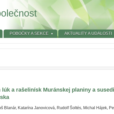
olečnost
POBOČKY A SEKCE
AKTUALITY A UDÁLOSTI
lúk a rašelinísk Muránskej planiny a sused
nska
š Blanár, Katarína Janovicová, Rudolf Šoltés, Michal Hájek, P