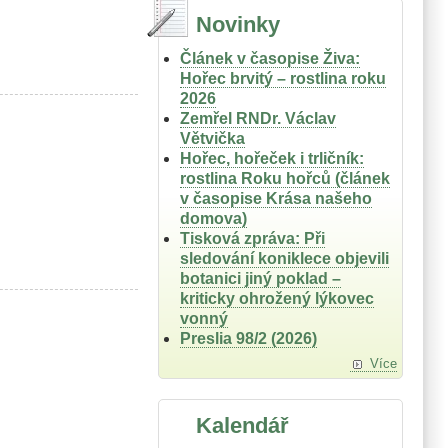
Novinky
Článek v časopise Živa:
Hořec brvitý – rostlina roku
2026
Zemřel RNDr. Václav
Větvička
Hořec, hořeček i trličník:
rostlina Roku hořců (článek
v časopise Krása našeho
domova)
Tisková zpráva: Při
sledování koniklece objevili
botanici jiný poklad –
kriticky ohrožený lýkovec
vonný
Preslia 98/2 (2026)
Více
Kalendář