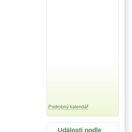
Podrobný kalendář
Události podle