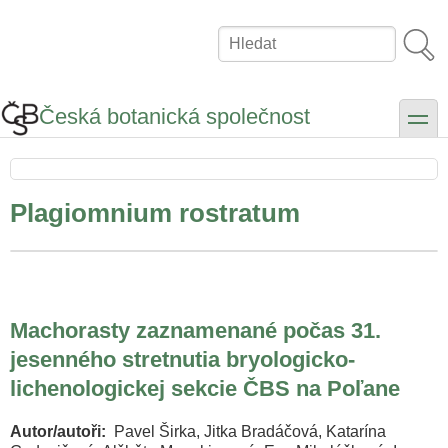
Přejít
k
Hledat
hlavnímu
obsahu
Česká botanická společnost
toggle
Plagiomnium rostratum
Machorasty zaznamenané počas 31.
jesenného stretnutia bryologicko-
lichenologickej sekcie ČBS na Poľane
Autor/autoři
Pavel Širka, Jitka Bradáčová, Katarína