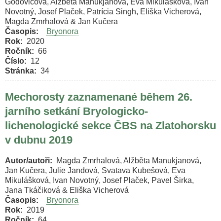
Godovičová, Alžběta Manukjanová, Eva Mikulášková, Ivan
Novotný, Josef Plaček, Patrícia Singh, Eliška Vicherová,
Magda Zmrhalová & Jan Kučera
Časopis
Bryonora
Rok
2020
Ročník
66
Číslo
12
Stránka
34
Mechorosty zaznamenané během 26.
jarního setkání Bryologicko-
lichenologické sekce ČBS na Zlatohorsku
v dubnu 2019
Autor/autoři
Magda Zmrhalová, Alžběta Manukjanová,
Jan Kučera, Julie Jandová, Svatava Kubešová, Eva
Mikulášková, Ivan Novotný, Josef Plaček, Pavel Širka,
Jana Tkáčiková & Eliška Vicherová
Časopis
Bryonora
Rok
2019
Ročník
64