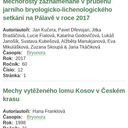
Mechorosty zaznamenané v průběhu
jarního bryologicko-lichenologického
setkání na Pálavě v roce 2017
Autor/autoři
Jan Kučera, Pavel Dřevojan, Jitka
Bradáčová, Lucie Fialová, Katarína Godovičová, Lukáš
Janošík, Svatava Kubešová, Alžběta Manukjanová, Eva
Mikulášková, Zuzana Skoupá & Jana Tkáčiková
Časopis
Bryonora
Rok
2017
Ročník
60
Číslo
12
Stránka
1
Mechy vytěženého lomu Kosov v Českém
krasu
Autor/autoři
Hana Franklová
Časopis
Bryonora
Rok
1998