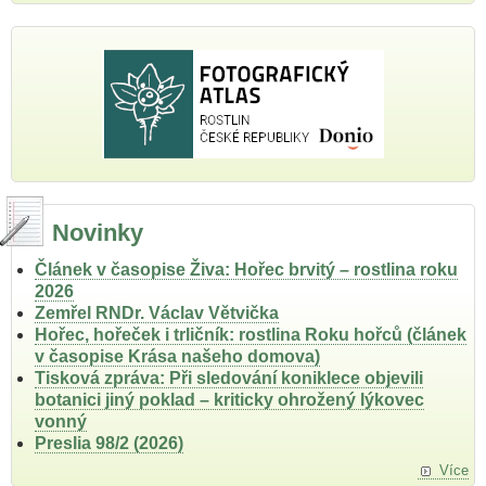
Novinky
Článek v časopise Živa: Hořec brvitý – rostlina roku
2026
Zemřel RNDr. Václav Větvička
Hořec, hořeček i trličník: rostlina Roku hořců (článek
v časopise Krása našeho domova)
Tisková zpráva: Při sledování koniklece objevili
botanici jiný poklad – kriticky ohrožený lýkovec
vonný
Preslia 98/2 (2026)
Více