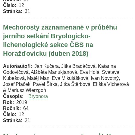
Číslo
12
Stránka
31
Mechorosty zaznamenané v průběhu
jarního setkání Bryologicko-
lichenologické sekce ČBS na
Horažďovicku (duben 2018)
Autor/autoři
Jan Kučera, Jitka Bradáčová, Katarína
Godovičová, Alžběta Manukjanová, Eva Holá, Svatava
Kubešová, Matěj Man, Eva Mikulášková, Ivan Novotný,
Josef Plaček, Pavel Širka, Jitka Štěrbová, Eliška Vicherová
& Mariusz Wierzgoń
Časopis
Bryonora
Rok
2019
Ročník
64
Číslo
12
Stránka
21