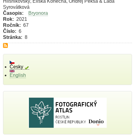
Hlisnikovský, Eliška Konečná, Ondřej Peksa & Lada
Syrovátková
Časopis
Bryonora
Rok
2021
Ročník
67
Číslo
6
Stránka
8
Česky
English