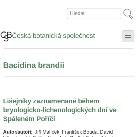
Přejít
k
Hledat
hlavnímu
obsahu
Česká botanická společnost
toggle
Bacidina brandii
Lišejníky zaznamenané během
bryologicko-lichenologických dní ve
Spáleném Poříčí
Autor/autoři
Jiří Malíček, František Bouda, David