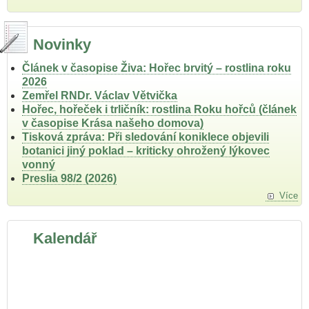
Novinky
Článek v časopise Živa: Hořec brvitý – rostlina roku
2026
Zemřel RNDr. Václav Větvička
Hořec, hořeček i trličník: rostlina Roku hořců (článek
v časopise Krása našeho domova)
Tisková zpráva: Při sledování koniklece objevili
botanici jiný poklad – kriticky ohrožený lýkovec
vonný
Preslia 98/2 (2026)
Více
Kalendář