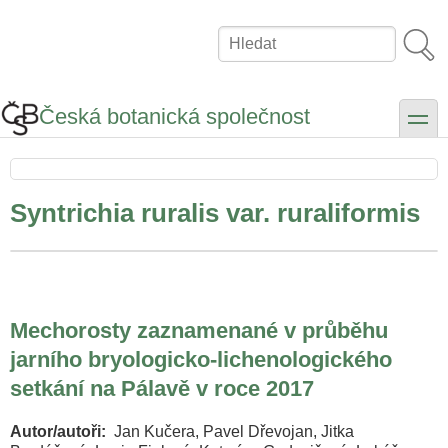
Přejít
k
Hledat
hlavnímu
obsahu
Česká botanická společnost
toggle
Syntrichia ruralis var. ruraliformis
Mechorosty zaznamenané v průběhu
jarního bryologicko-lichenologického
setkání na Pálavě v roce 2017
Autor/autoři
Jan Kučera, Pavel Dřevojan, Jitka