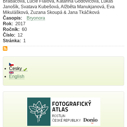
Bradáčová, Lucie Fialová, Katarína Godovičová, Lukáš
Janošík, Svatava Kubešová, Alžběta Manukjanová, Eva
Mikulášková, Zuzana Skoupá & Jana Tkáčiková
Časopis
Bryonora
Rok
2017
Ročník
60
Číslo
12
Stránka
1
Česky
English