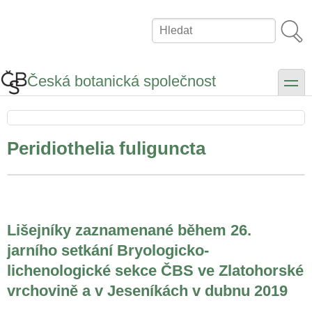
Přejít
k
Hledat
hlavnímu
obsahu
Česká botanická společnost
toggle
Peridiothelia fuliguncta
Lišejníky zaznamenané během 26.
jarního setkání Bryologicko-
lichenologické sekce ČBS ve Zlatohorské
vrchovině a v Jeseníkách v dubnu 2019