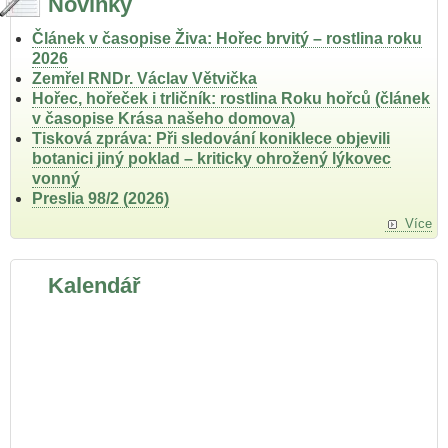
Novinky
Článek v časopise Živa: Hořec brvitý – rostlina roku
2026
Zemřel RNDr. Václav Větvička
Hořec, hořeček i trličník: rostlina Roku hořců (článek
v časopise Krása našeho domova)
Tisková zpráva: Při sledování koniklece objevili
botanici jiný poklad – kriticky ohrožený lýkovec
vonný
Preslia 98/2 (2026)
Více
Kalendář