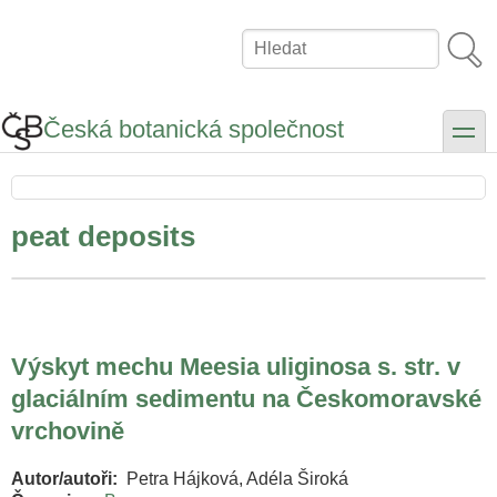
Přejít
k
Hledat
hlavnímu
obsahu
Česká botanická společnost
toggle
peat deposits
Výskyt mechu Meesia uliginosa s. str. v
glaciálním sedimentu na Českomoravské
vrchovině
Autor/autoři
Petra Hájková, Adéla Široká