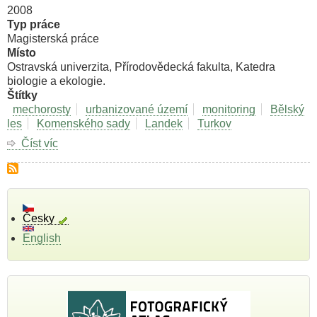
2008
Typ práce
Magisterská práce
Místo
Ostravská univerzita, Přírodovědecká fakulta, Katedra
biologie a ekologie.
Štítky
mechorosty
urbanizované území
monitoring
Bělský
les
Komenského sady
Landek
Turkov
Číst víc
o
Inventarizační
výzkum
mechorostů
na
území
Česky
města
English
Ostravy.