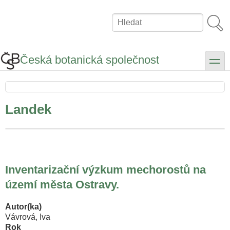
Přejít
k
Hledat
hlavnímu
obsahu
Česká botanická společnost
toggle
Landek
Inventarizační výzkum mechorostů na
území města Ostravy.
Autor(ka)
Vávrová, Iva
Rok