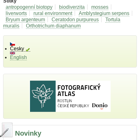
Štítky
antropogenní biotopy
biodiverzita
mosses
liverworts
rural environment
Amblystegium serpens
Bryum argenteum
Ceratodon purpureus
Tortula
muralis
Orthotrichum diaphanum
Česky
English
Novinky