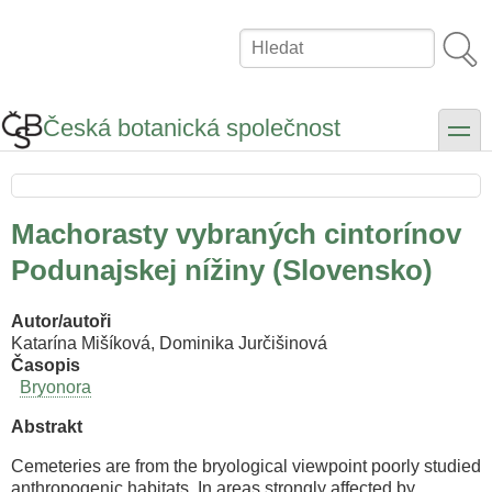
Přejít
k
Hledat
hlavnímu
obsahu
Česká botanická společnost
toggle
Machorasty vybraných cintorínov
Podunajskej nížiny (Slovensko)
Autor/autoři
Katarína Mišíková, Dominika Jurčišinová
Časopis
Bryonora
Abstrakt
Cemeteries are from the bryological viewpoint poorly studied
anthropogenic habitats. In areas strongly affected by