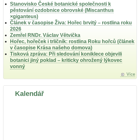
Stanovisko České botanické společnosti k
pěstování ozdobnice obrovské (Miscanthus
×giganteus)
Článek v časopise Živa: Hořec brvitý – rostlina roku
2026
Zemřel RNDr. Václav Větvička
Hořec, hořeček i trličník: rostlina Roku hořců (článek
v časopise Krása našeho domova)
Tisková zpráva: Při sledování koniklece objevili
botanici jiný poklad – kriticky ohrožený lýkovec
vonný
Více
Kalendář