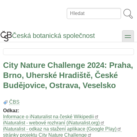
Přejít
k
Hledat
hlavnímu
obsahu
Česká botanická společnost
toggle
City Nature Challenge 2024: Praha,
Brno, Uherské Hradiště, České
Budějovice, Ostrava, Veselsko
ČBS
Odkaz
Informace o iNaturalist na české Wikipedii
iNaturalist - webové rozhraní (iNaturalist.org)
iNaturalist - odkaz na stažení aplikace (Google Play)
stránky projektu City Nature Challenge