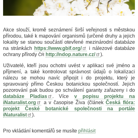
Akce slouží, kromě seznámení širší veřejnosti s městskou
přírodou, také k mapování organismů (určené druhy a jejich
lokality se stanou součástí otevřené mezinárodní databáze
na stránkách
https://www.gbif.org/
i nálezové databáze
ochrany přírody
http://ndop.nature.cz/
).
ČR
Uživatelé, kteří jsou ochotni uvést v aplikaci své jméno a
příjmení, a také kontrolovat správnost údajů o lokalizaci
nálezu se mohou navíc připojit i do projektu, který je
spravovaný přímo Českou botanickou společností. Jejich
pozorování pak budou po schválení garanty zařazeny i do
databáze Pladias
. Více
v popisu projektu na
iNaturalist.org
a v časopise Živa (článek
Česká flóra:
projekt České botanické společnosti na portále
iNaturalist
).
Pro vkládání komentářů se musíte
přihlásit