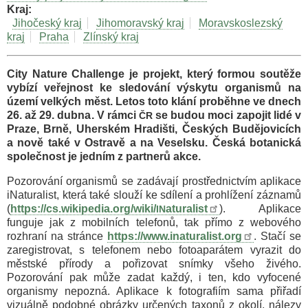
Kraj
Jihočeský kraj
Jihomoravský kraj
Moravskoslezský
kraj
Praha
Zlínský kraj
City Nature Challenge je projekt, který formou soutěže
vybízí veřejnost ke sledování výskytu organismů na
území velkých měst. Letos toto klání proběhne ve dnech
26. až 29. dubna. V rámci
se budou moci zapojit lidé v
ČR
Praze, Brně, Uherském Hradišti, Českých Budějovicích
a nově také v Ostravě a na Veselsku. Česká botanická
společnost je jedním z partnerů akce.
Pozorování organismů se zadávají prostřednictvím aplikace
iNaturalist, která také slouží ke sdílení a prohlížení záznamů
(
https://cs.wikipedia.org/wiki/
aturalist
). Aplikace
IN
funguje jak z mobilních telefonů, tak přímo z webového
rozhraní na stránce
https://www.inaturalist.org
. Stačí se
zaregistrovat, s telefonem nebo fotoaparátem vyrazit do
městské přírody a pořizovat snímky všeho živého.
Pozorování pak může zadat každý, i ten, kdo vyfocené
organismy nepozná. Aplikace k fotografiím sama přiřadí
vizuálně podobné obrázky určených taxonů z okolí, nálezy