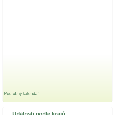
Podrobný kalendář
Události podle krajů