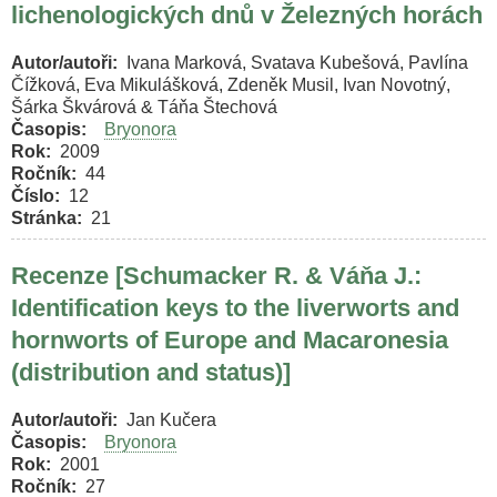
lichenologických dnů v Železných horách
Autor/autoři
Ivana Marková, Svatava Kubešová, Pavlína
Čížková, Eva Mikulášková, Zdeněk Musil, Ivan Novotný,
Šárka Škvárová & Táňa Štechová
Časopis
Bryonora
Rok
2009
Ročník
44
Číslo
12
Stránka
21
Recenze [Schumacker R. & Váňa J.:
Identification keys to the liverworts and
hornworts of Europe and Macaronesia
(distribution and status)]
Autor/autoři
Jan Kučera
Časopis
Bryonora
Rok
2001
Ročník
27