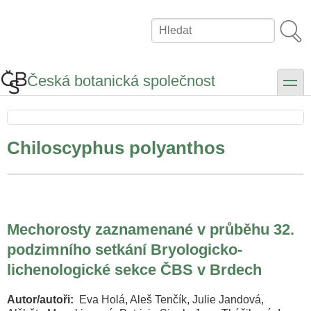
Přejít
k
Hledat
hlavnímu
obsahu
Česká botanická společnost
toggle
Chiloscyphus polyanthos
Mechorosty zaznamenané v průběhu 32.
podzimního setkání Bryologicko-
lichenologické sekce ČBS v Brdech
Autor/autoři
Eva Holá, Aleš Tenčík, Julie Jandová,