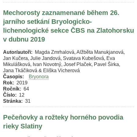
Mechorosty zaznamenané během 26.
jarního setkání Bryologicko-
lichenologické sekce ČBS na Zlatohorsku
v dubnu 2019
Autor/autoři
Magda Zmrhalová, Alžběta Manukjanová,
Jan Kučera, Julie Jandová, Svatava Kubešová, Eva
Mikulášková, Ivan Novotný, Josef Plaček, Pavel Širka,
Jana Tkáčiková & Eliška Vicherová
Časopis
Bryonora
Rok
2019
Ročník
64
Číslo
12
Stránka
31
Pečeňovky a rožteky horného povodia
rieky Slatiny