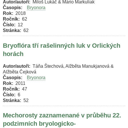
Autor/autoři
Miloš Lukáč & Mário Markuliak
Časopis
Bryonora
Rok
2018
Ročník
62
Číslo
12
Stránka
62
Bryoflóra tří rašelinných luk v Orlických
horách
Autor/autoři
Táňa Štechová, Alžběta Manukjanová &
Alžběta Čejková
Časopis
Bryonora
Rok
2011
Ročník
47
Číslo
6
Stránka
52
Mechorosty zaznamenané v průběhu 22.
podzimních bryologicko-