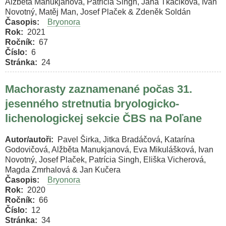
Alžběta Manukjanová, Patricia Singh, Jana Tkáčiková, Ivan
Novotný, Matěj Man, Josef Plaček & Zdeněk Soldán
Časopis
Bryonora
Rok
2021
Ročník
67
Číslo
6
Stránka
24
Machorasty zaznamenané počas 31.
jesenného stretnutia bryologicko-
lichenologickej sekcie ČBS na Poľane
Autor/autoři
Pavel Širka, Jitka Bradáčová, Katarína
Godovičová, Alžběta Manukjanová, Eva Mikulášková, Ivan
Novotný, Josef Plaček, Patrícia Singh, Eliška Vicherová,
Magda Zmrhalová & Jan Kučera
Časopis
Bryonora
Rok
2020
Ročník
66
Číslo
12
Stránka
34