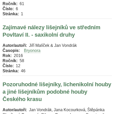
Ročník
61
Číslo
6
Stránka
1
Zajímavé nálezy lišejníků ve středním
Povltaví II. - saxikolní druhy
Autor/autoři
Jiří Malíček & Jan Vondrák
Časopis
Bryonora
Rok
2016
Ročník
58
Číslo
12
Stránka
46
Pozoruhodné lišejníky, lichenikolní houby
a jiné lišejníkům podobné houby
Českého krasu
Autor/autoři
Jan Vondrák, Jana Kocourková, Štěpánka