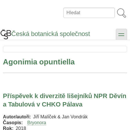
Přejít
k
Hledat
hlavnímu
obsahu
Česká botanická společnost
toggle
Agonimia opuntiella
Příspěvek k diverzitě lišejníků NPR Děvín
a Tabulová v CHKO Pálava
Autor/autoři
Jiří Malíček & Jan Vondrák
Časopis
Bryonora
Rok
2018