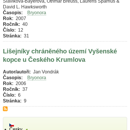
Slavíková-Bayerová, Othmar Breuss, Laurens Sparrius &
David L. Hawksworth
Časopis
Bryonora
Rok
2007
Ročník
40
Číslo
12
Stránka
31
Lišejníky chráněného území Vyšenské
kopce u Českého Krumlova
Autor/autoři
Jan Vondrák
Časopis
Bryonora
Rok
2006
Ročník
37
Číslo
6
Stránka
9
Česky