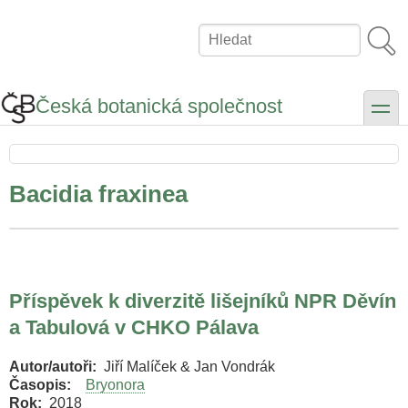
Přejít
k
Hledat
hlavnímu
obsahu
Česká botanická společnost
toggle
Bacidia fraxinea
Příspěvek k diverzitě lišejníků NPR Děvín
a Tabulová v CHKO Pálava
Autor/autoři
Jiří Malíček & Jan Vondrák
Časopis
Bryonora
Rok
2018