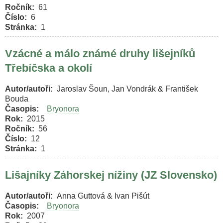
Ročník
61
Číslo
6
Stránka
1
Vzácné a málo známé druhy lišejníků
Třebíčska a okolí
Autor/autoři
Jaroslav Šoun, Jan Vondrák & František
Bouda
Časopis
Bryonora
Rok
2015
Ročník
56
Číslo
12
Stránka
1
Lišajníky Záhorskej nížiny (JZ Slovensko)
Autor/autoři
Anna Guttová & Ivan Pišút
Časopis
Bryonora
Rok
2007