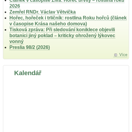
Článek v časopise Živa: Hořec brvitý – rostlina roku
2026
Zemřel RNDr. Václav Větvička
Hořec, hořeček i trličník: rostlina Roku hořců (článek
v časopise Krása našeho domova)
Tisková zpráva: Při sledování koniklece objevili
botanici jiný poklad – kriticky ohrožený lýkovec
vonný
Preslia 98/2 (2026)
Více
Kalendář