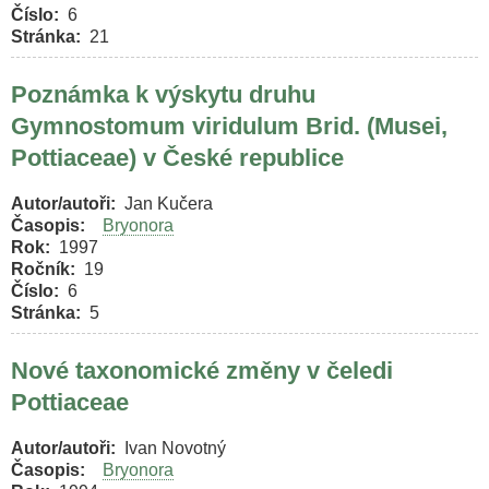
Číslo
6
Stránka
21
Poznámka k výskytu druhu
Gymnostomum viridulum Brid. (Musei,
Pottiaceae) v České republice
Autor/autoři
Jan Kučera
Časopis
Bryonora
Rok
1997
Ročník
19
Číslo
6
Stránka
5
Nové taxonomické změny v čeledi
Pottiaceae
Autor/autoři
Ivan Novotný
Časopis
Bryonora