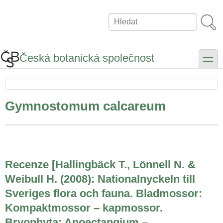
Přejít
k
Hledat
hlavnímu
obsahu
Česká botanická společnost
toggle
Gymnostomum calcareum
Recenze [Hallingbäck T., Lönnell N. &
Weibull H. (2008): Nationalnyckeln till
Sveriges flora och fauna. Bladmossor:
Kompaktmossor – kapmossor.
Bryophyta: Anoectangium –