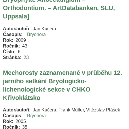
Orthodontium. – ArtDatabanken, SLU,
Uppsala]
Autor/autoři
Jan Kučera
Časopis
Bryonora
Rok
2009
Ročník
43
Číslo
6
Stránka
23
Mechorosty zaznamenané v průběhu 12.
jarního setkání Bryologicko-
lichenologické sekce v CHKO
Křivoklátsko
Autor/autoři
Jan Kučera, Frank Müller, Vítězslav Plášek
Časopis
Bryonora
Rok
2005
Ročník
35