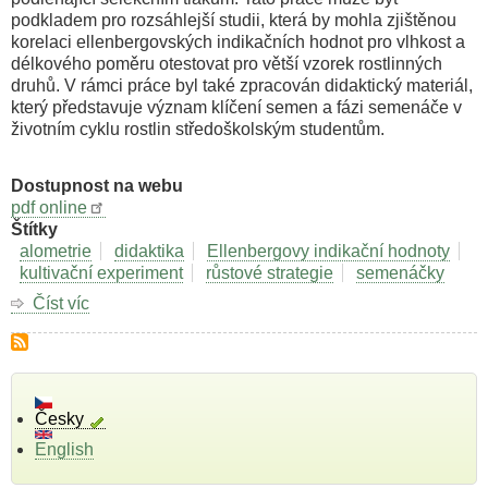
podkladem pro rozsáhlejší studii, která by mohla zjištěnou
korelaci ellenbergovských indikačních hodnot pro vlhkost a
délkového poměru otestovat pro větší vzorek rostlinných
druhů. V rámci práce byl také zpracován didaktický materiál,
který představuje význam klíčení semen a fázi semenáče v
životním cyklu rostlin středoškolským studentům.
Dostupnost na webu
pdf online
Štítky
alometrie
didaktika
Ellenbergovy indikační hodnoty
kultivační experiment
růstové strategie
semenáčky
Číst víc
o
Srovnávací
studie
poměru
kořen:prýt
u
Česky
semenáčků.
English