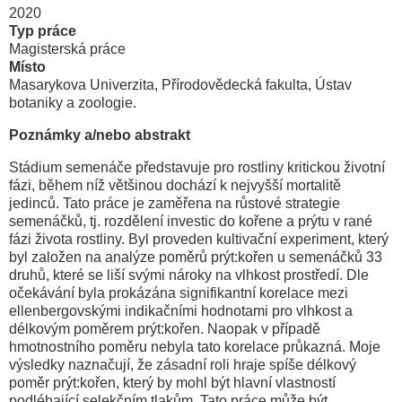
2020
Typ práce
Magisterská práce
Místo
Masarykova Univerzita, Přírodovědecká fakulta, Ústav
botaniky a zoologie.
Poznámky a/nebo abstrakt
Stádium semenáče představuje pro rostliny kritickou životní
fázi, během níž většinou dochází k nejvyšší mortalitě
jedinců. Tato práce je zaměřena na růstové strategie
semenáčků, tj. rozdělení investic do kořene a prýtu v rané
fázi života rostliny. Byl proveden kultivační experiment, který
byl založen na analýze poměrů prýt:kořen u semenáčků 33
druhů, které se liší svými nároky na vlhkost prostředí. Dle
očekávání byla prokázána signifikantní korelace mezi
ellenbergovskými indikačními hodnotami pro vlhkost a
délkovým poměrem prýt:kořen. Naopak v případě
hmotnostního poměru nebyla tato korelace průkazná. Moje
výsledky naznačují, že zásadní roli hraje spíše délkový
poměr prýt:kořen, který by mohl být hlavní vlastností
podléhající selekčním tlakům. Tato práce může být