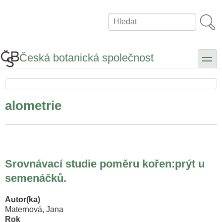
Přejít
k
Hledat
hlavnímu
obsahu
Česká botanická společnost
toggle
alometrie
Srovnávací studie poměru kořen:prýt u
semenáčků.
Autor(ka)
Maternová, Jana
Rok