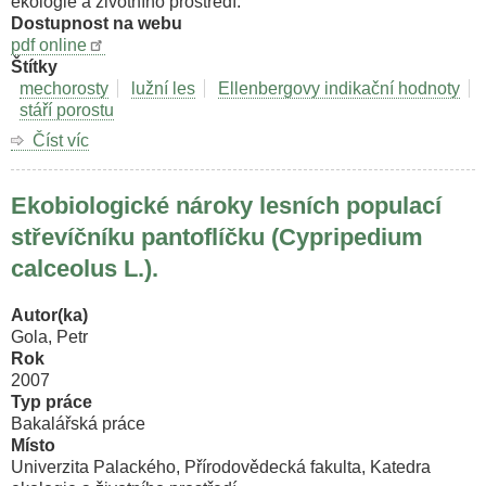
ekologie a životního prostředí.
Dostupnost na webu
pdf online
Štítky
mechorosty
lužní les
Ellenbergovy indikační hodnoty
stáří porostu
Číst víc
o
Diverzita
mechorostů
Ekobiologické nároky lesních populací
v
luzích
střevíčníku pantoflíčku (Cypripedium
Litovelského
calceolus L.).
Pomoraví.
Autor(ka)
Gola, Petr
Rok
2007
Typ práce
Bakalářská práce
Místo
Univerzita Palackého, Přírodovědecká fakulta, Katedra