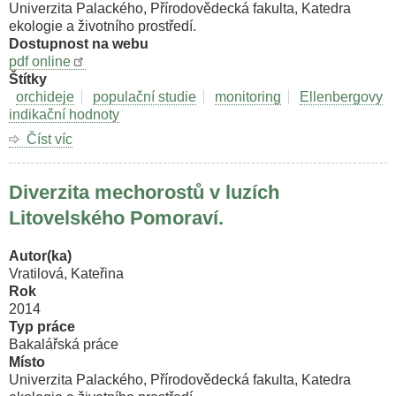
Univerzita Palackého, Přírodovědecká fakulta, Katedra
ekologie a životního prostředí.
Dostupnost na webu
pdf online
Štítky
orchideje
populační studie
monitoring
Ellenbergovy
indikační hodnoty
Číst víc
o
Ekobiologické
nároky
Diverzita mechorostů v luzích
lesních
populací
Litovelského Pomoraví.
střevíčníku
pantofličku
Autor(ka)
(Cypripedium
Vratilová, Kateřina
calceolus
Rok
L.).
2014
Typ práce
Bakalářská práce
Místo
Univerzita Palackého, Přírodovědecká fakulta, Katedra