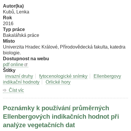
Autor(ka)
Kubů, Lenka
Rok
2016
Typ práce
Bakalářská práce
Místo
Univerzita Hradec Králové, Přírodovědecká fakulta, katedra
biologie.
Dostupnost na webu
pdf online
Štítky
invazní druhy
fytocenologické snímky
Ellenbergovy
indikační hodnoty
Orlické hory
Číst víc
o
Lze
z
Poznámky k používání průměrných
fytocenologických
dat
Ellenbergových indikačních hodnot při
rozpoznat
analýze vegetačních dat
příčiny