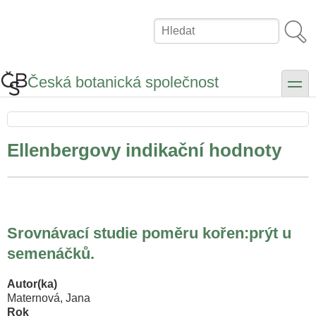
Přejít
k
Hledat
hlavnímu
obsahu
Česká botanická společnost
toggle
Ellenbergovy indikační hodnoty
Srovnávací studie poměru kořen:prýt u
semenáčků.
Autor(ka)
Maternová, Jana
Rok