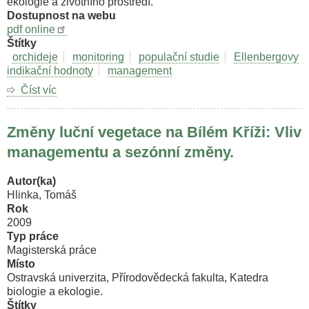
ekologie a životního prostředí.
Dostupnost na webu
pdf online
Štítky
orchideje
monitoring
populační studie
Ellenbergovy
indikační hodnoty
management
Číst víc
o
Ekobiologické
nároky
Změny luční vegetace na Bílém Kříži: Vliv
lesních
populací
managementu a sezónní změny.
střevíčníku
pantoflíčku
Autor(ka)
(Cypripedium
Hlinka, Tomáš
calceolus
Rok
L.).
2009
Typ práce
Magisterská práce
Místo
Ostravská univerzita, Přírodovědecká fakulta, Katedra
biologie a ekologie.
Štítky