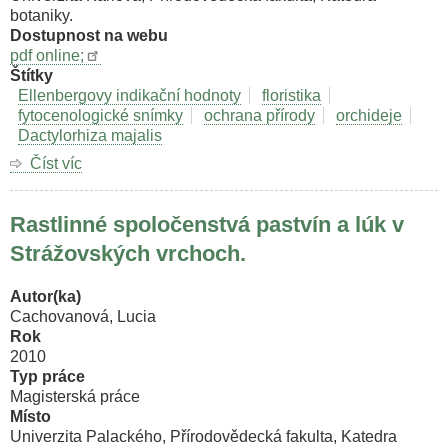
botaniky.
Dostupnost na webu
pdf online;
Štítky
Ellenbergovy indikační hodnoty
floristika
fytocenologické snímky
ochrana přírody
orchideje
Dactylorhiza majalis
Číst víc
o
Druhová
ochrana
Rastlinné spoločenstvá pastvín a lúk v
na
Říčansku
Strážovských vrchoch.
(Mapování
lokalit
Autor(ka)
s
Cachovanová, Lucia
výskytem
Rok
orchidejí,
2010
hodnocení
Typ práce
perspektivy
Magisterská práce
a
Místo
realizace
Univerzita Palackého, Přírodovědecká fakulta, Katedra
vyhlášení