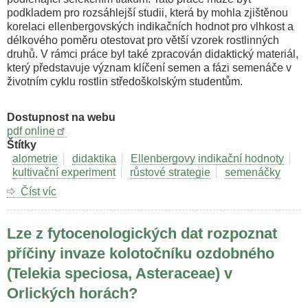
podkladem pro rozsáhlejší studii, která by mohla zjištěnou
korelaci ellenbergovských indikačních hodnot pro vlhkost a
délkového poměru otestovat pro větší vzorek rostlinných
druhů. V rámci práce byl také zpracován didaktický materiál,
který představuje význam klíčení semen a fázi semenáče v
životním cyklu rostlin středoškolským studentům.
Dostupnost na webu
pdf online
Štítky
alometrie
didaktika
Ellenbergovy indikační hodnoty
kultivační experiment
růstové strategie
semenáčky
Číst víc
o
Srovnávací
studie
Lze z fytocenologických dat rozpoznat
poměru
kořen:prýt
příčiny invaze kolotočníku ozdobného
u
(Telekia speciosa, Asteraceae) v
semenáčků.
Orlických horách?