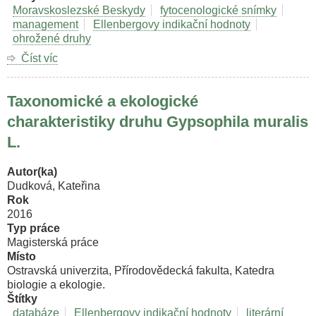
Moravskoslezské Beskydy
fytocenologické snímky
management
Ellenbergovy indikační hodnoty
ohrožené druhy
Číst víc
o
Změny
luční
Taxonomické a ekologické
vegetace
na
charakteristiky druhu Gypsophila muralis
Bílém
L.
Kříži:
Vliv
managementu
Autor(ka)
a
Dudková, Kateřina
sezónní
Rok
změny.
2016
Typ práce
Magisterská práce
Místo
Ostravská univerzita, Přírodovědecká fakulta, Katedra
biologie a ekologie.
Štítky
databáze
Ellenbergovy indikační hodnoty
literární