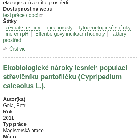
ekologie a životního prostředí.
chráněných
Dostupnost na webu
území).
text práce (.doc)
Štítky
cévnaté rostliny
mechorosty
fytocenologické snímky
měření pH
Ellenbergovy indikační hodnoty
faktory
prostředí
Číst víc
o
Rastlinné
spoločenstvá
Ekobiologické nároky lesních populací
pastvín
a
střevíčníku pantofličku (Cypripedium
lúk
calceolus L.).
v
Strážovských
vrchoch.
Autor(ka)
Gola, Petr
Rok
2011
Typ práce
Magisterská práce
Místo