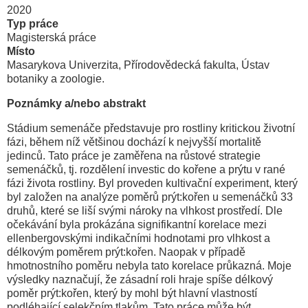
2020
Typ práce
Magisterská práce
Místo
Masarykova Univerzita, Přírodovědecká fakulta, Ústav
botaniky a zoologie.
Poznámky a/nebo abstrakt
Stádium semenáče představuje pro rostliny kritickou životní
fázi, během níž většinou dochází k nejvyšší mortalitě
jedinců. Tato práce je zaměřena na růstové strategie
semenáčků, tj. rozdělení investic do kořene a prýtu v rané
fázi života rostliny. Byl proveden kultivační experiment, který
byl založen na analýze poměrů prýt:kořen u semenáčků 33
druhů, které se liší svými nároky na vlhkost prostředí. Dle
očekávání byla prokázána signifikantní korelace mezi
ellenbergovskými indikačními hodnotami pro vlhkost a
délkovým poměrem prýt:kořen. Naopak v případě
hmotnostního poměru nebyla tato korelace průkazná. Moje
výsledky naznačují, že zásadní roli hraje spíše délkový
poměr prýt:kořen, který by mohl být hlavní vlastností
podléhající selekčním tlakům. Tato práce může být