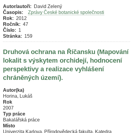
invaze
kolotočníku
Autor/autoři
David Zelený
ozdobného
Časopis
Zprávy České botanické společnosti
(Telekia
Rok
2012
speciosa,
Ročník
47
Asteraceae)
Číslo
1
v
Stránka
159
Orlických
horách?
Druhová ochrana na Říčansku (Mapování
lokalit s výskytem orchidejí, hodnocení
perspektivy a realizace vyhlášení
chráněných území).
Autor(ka)
Horina, Lukáš
Rok
2007
Typ práce
Bakalářská práce
Místo
Univerzita Karlova, Přírodovědecká fakulta, Katedra