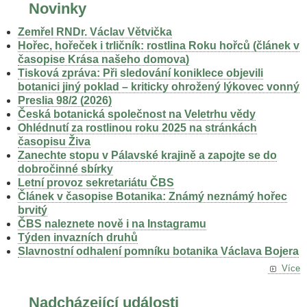
Novinky
Zemřel RNDr. Václav Větvička
Hořec, hořeček i trličník: rostlina Roku hořců (článek v
časopise Krása našeho domova)
Tisková zpráva: Při sledování koniklece objevili
botanici jiný poklad – kriticky ohrožený lýkovec vonný
Preslia 98/2 (2026)
Česká botanická společnost na Veletrhu vědy
Ohlédnutí za rostlinou roku 2025 na stránkách
časopisu Živa
Zanechte stopu v Pálavské krajině a zapojte se do
dobročinné sbírky
Letní provoz sekretariátu ČBS
Článek v časopise Botanika: Známý neznámý hořec
brvitý
ČBS naleznete nově i na Instagramu
Týden invazních druhů
Slavnostní odhalení pomníku botanika Václava Bojera
Více
Nadcházející události