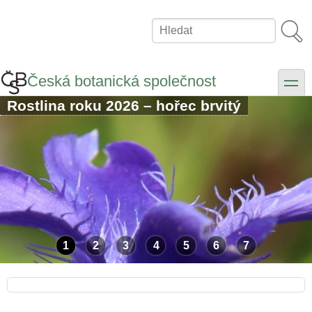
Přejít
k
Hledat
hlavnímu
obsahu
Česká botanická společnost
toggle
Rostlina roku 2026 – hořec brvitý
1
2
3
4
5
6
7