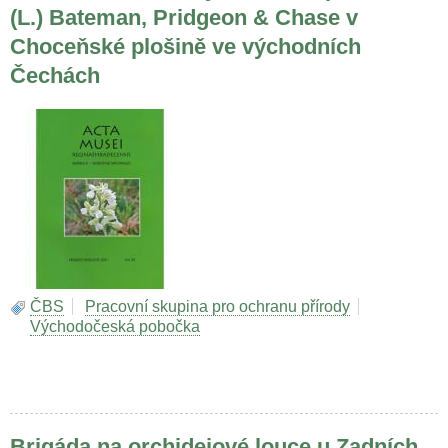
(L.) Bateman, Pridgeon & Chase v
Choceňské plošině ve východních
Čechách
ČBS
Pracovní skupina pro ochranu přírody
Východočeská pobočka
Brigáda na orchidejové louce u Zadních