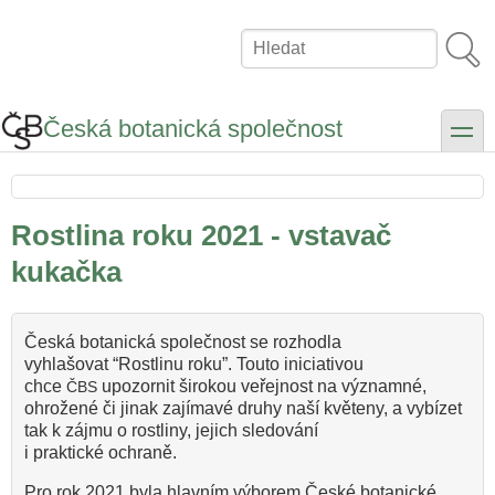
Přejít
k
Hledat
hlavnímu
obsahu
Česká botanická společnost
toggle
Rostlina roku 2021 - vstavač
kukačka
Česká botanická společnost se rozhodla
vyhlašovat “Rostlinu roku”. Touto iniciativou
chce
upozornit širokou veřejnost na významné,
ČBS
ohrožené či jinak zajímavé druhy naší květeny, a vybízet
tak k zájmu o rostliny, jejich sledování
i praktické ochraně.
Pro rok 2021 byla hlavním výborem České botanické