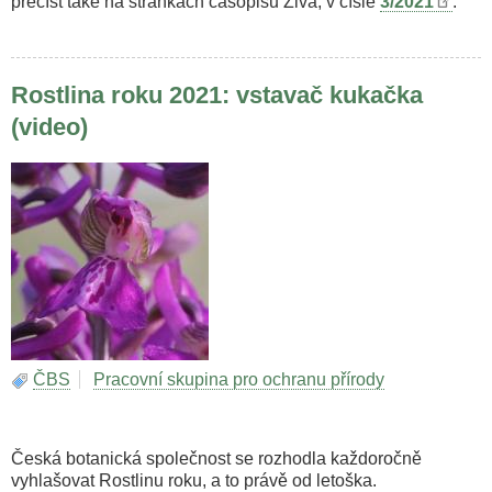
přečíst také na stránkách časopisu Živa, v čísle
3/2021
.
Rostlina roku 2021: vstavač kukačka
(video)
ČBS
Pracovní skupina pro ochranu přírody
Česká botanická společnost se rozhodla každoročně
vyhlašovat Rostlinu roku, a to právě od letoška.