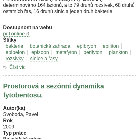
determinováno 164 taxonů, a to 79 druhů rozsivek, 68 druhů
ostatních řas, 16 druhů sinic a jeden druh bakterie.
Dostupnost na webu
pdf online
Štítky
bakterie
botanická zahrada
epibryon
epiliton
epipelon
epizoon
metafyton
perifyton
plankton
rozsivky
sinice a řasy
Číst víc
o
Diverzita
sinic
Prostorová a sezónní dynamika
a
řas
fytobentosu.
vodních
nádrží
Autor(ka)
a
Svoboda, Pavel
jezírek
Rok
v
2009
Botanické
Typ práce
zahradě