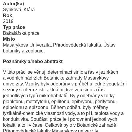
Autor(ka)
Synková, Klára
Rok
2019
Typ práce
Bakalářská práce
Místo
Masarykova Univerzita, Přírodovědecká fakulta, Ústav
botaniky a zoologie.
Poznámky a/nebo abstrakt
V této práci se věnuji determinaci sinic a řas v jezírkách
a vodních nádržích Botanické zahrady Masarykovy
univerzity. Vzorky byly odebrány v průběhu jedné vegetační
sezóny s cílem zjistit aktuální diverzitu sinic a řas
jednotlivých typů mikrohabitatů. Byly odebrány vzorky
planktonu, metafytonu, epilitonu, epibryonu, perifytonu,
epipelonu a epizoonu. Během odběru byly měřeny
fyzikálně-chemické vlastnosti vody, a to pH, teplota vody a
konduktivita. Součástí práce je i porovnání jednotlivých
lokalit, a to i v čase. Celkově bylo v Botanické zahradě
Přírodovědecké fakulty Masarykovy univerzity