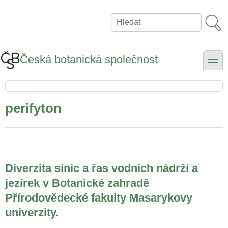
Přejít
k
Hledat
hlavnímu
obsahu
Česká botanická společnost
toggle
perifyton
Diverzita sinic a řas vodních nádrží a
jezírek v Botanické zahradě
Přírodovědecké fakulty Masarykovy
univerzity.